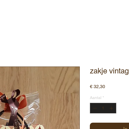
ebshop
Assortiment
Contact
zakje vinta
Prijs
€ 32,30
Aantal
*
In