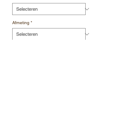
Afmeting
*
Aantal
*
In winkelwagen
Contact:
Havenstraat 1
8000 Brugge
België
+32(0)50 34 78 60
info@chocolate-world.be