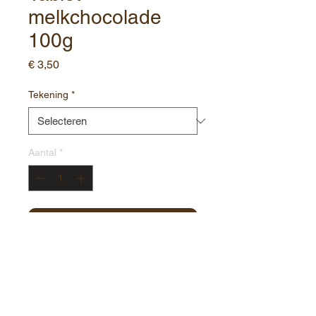
melkchocolade
100g
Prijs
€ 3,50
Tekening
*
Aantal
*
In winkelwagen
Contact:
Havenstraat 1
8000 Brugge