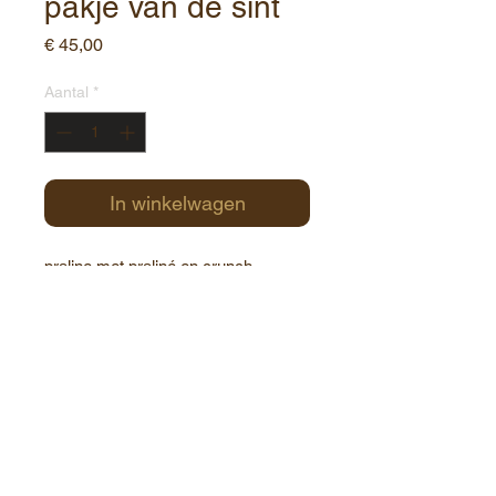
pakje van de sint
Prijs
€ 45,00
Aantal
*
In winkelwagen
praline met praliné en crunch
Contact:
Havenstraat 1
8000 Brugge
België
+32(0)50 34 78 60
info@chocolate-world.be
Roose's Chocolate World / Copyright© 2025 / All