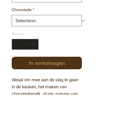
Chocolade
*
Aantal
*
In winkelwagen
Ideaal om mee aan de slag te gaan
in de keuken, het maken van
chocolademelk, of om zomaar van
te snoepen....
Soorten chocolade:
noir supreme : 63 % cacao