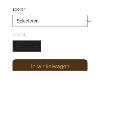
soort
*
Aantal
*
In winkelwagen
Contact:
Havenstraat 1
8000 Brugge
België
+32(0)50 34 78 60
info@chocolate-world.be
Roose's Chocolate World / Copyright© 2025 / All
rights reserved