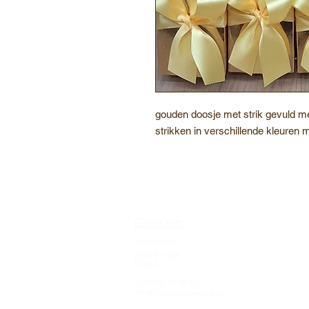
gouden doosje met strik gevuld me
strikken in verschillende kleuren 
Contact:
Havenstraat 1
8000 Brugge
België
+32(0)50 34 78 60
info@chocolate-world.be