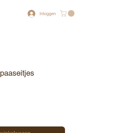
Inloggen
 paaseitjes
 winkelwagen