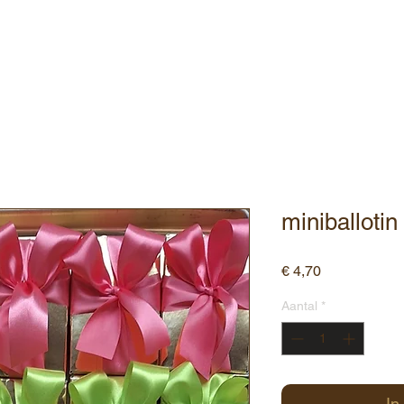
ebshop
Assortiment
Contact
miniballotin
Prijs
€ 4,70
Aantal
*
In