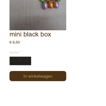
mini black box
Prijs
€ 6,50
Aantal
*
In winkelwagen
2 holle eieren 6 cm + 7 gevulde
paaseitjes
110gr