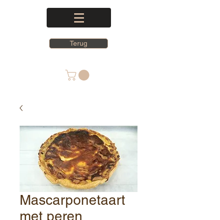
Terug
Mascarponetaart
met peren