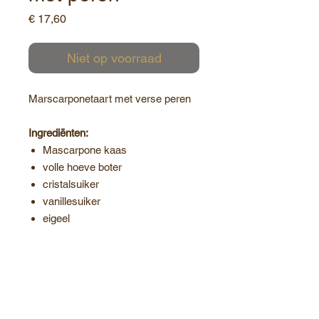
Prijs
€ 17,60
Niet op voorraad
Marscarponetaart met verse peren
Ingrediënten:
Mascarpone kaas
volle hoeve boter
cristalsuiker
vanillesuiker
eigeel
eiwit
verse peren
Contact: