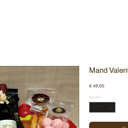
ebshop
Assortiment
Contact
Mand Valent
Prijs
€ 49,50
Aantal
*
In