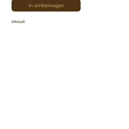
In winkelwagen
Inhoud:
De Strooper koekjes
250g gemengde pralines
Peperkoek
Chocolade zoenen
Truffels
Contact:
Havenstraat 1
8000 Brugge
België
+32(0)50 34 78 60
info@chocolate-world.be
Roose's Chocolate World / Copyright© 2025 / All
rights reserved