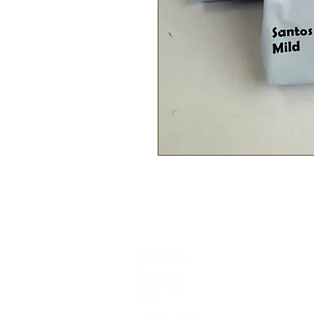
Contact:
Havenstraat 1
8000 Brugge
België