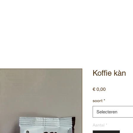
ebshop
Assortiment
Contact
Koffie kàn
Prijs
€ 0,00
soort
*
Selecteren
Aantal
*