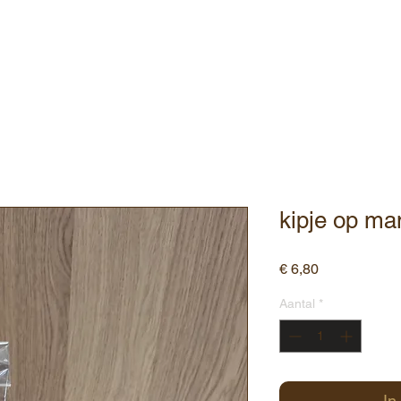
ebshop
Assortiment
Contact
kipje op ma
Prijs
€ 6,80
Aantal
*
In