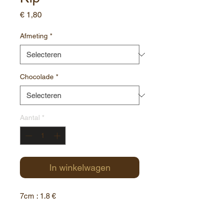
Prijs
€ 1,80
Afmeting
*
Chocolade
*
Aantal
*
In winkelwagen
7cm : 1.8 €
12cm : 5 €
14cm: 9.20€