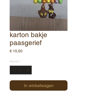
karton bakje
paasgerief
Prijs
€ 10,50
Aantal
*
In winkelwagen
4 holle eitjes 6 cm+2 karakjes+2
guimauve + 10 gevulde eitjes