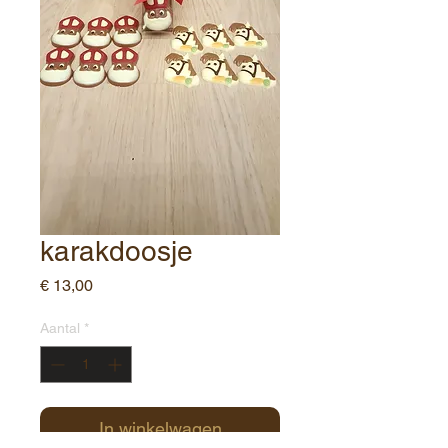
karakdoosje
Prijs
€ 13,00
Aantal
*
In winkelwagen