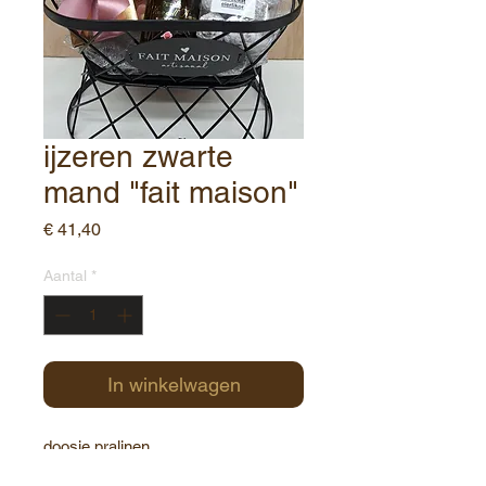
ijzeren zwarte
mand "fait maison"
Prijs
€ 41,40
Aantal
*
In winkelwagen
doosje pralinen
cupcakes chocolade hartjes