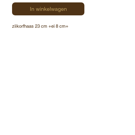
In winkelwagen
zijkorfhaas 23 cm +ei 8 cm+
fondantsuikerkipje+ 2 gevulde eitjes
+ karakje pasen
Gewicht:
280g
Contact:
Havenstraat 1
8000 Brugge
België
+32(0)50 34 78 60
info@chocolate-world.be
Roose's Chocolate World / Copyright© 2025 / All
rights reserved