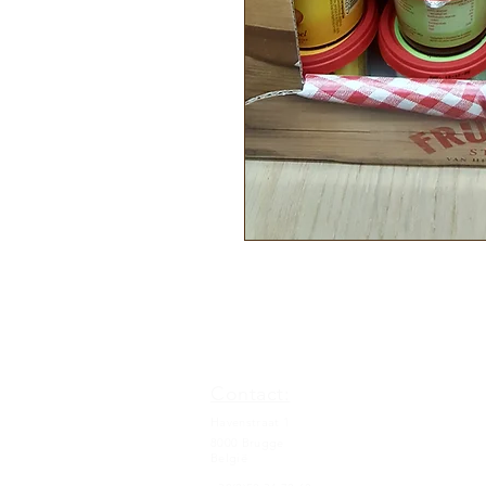
Contact:
Havenstraat 1
8000 Brugge
België