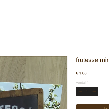
ebshop
Assortiment
Contact
frutesse min
Prijs
€ 1,80
Aantal
*
In