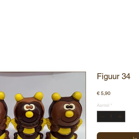
ebshop
Assortiment
Contact
Figuur 34
Prijs
€ 5,90
Aantal
*
In