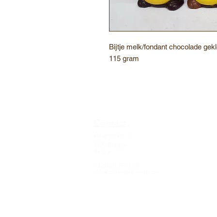
Bijtje melk/fondant chocolade gek
115 gram
Contact:
Havenstraat 1
8000 Brugge
België
+32(0)50 34 78 60
info@chocolate-world.be
Roose's Chocolate World / Copyright© 20