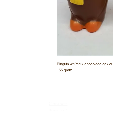
Pinguïn wit/melk chocolade gekle
155 gram
Contact:
Havenstraat 1