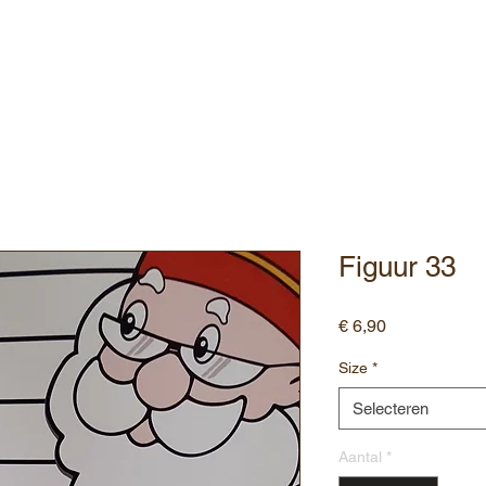
ebshop
Assortiment
Contact
Figuur 33
Prijs
€ 6,90
Size
*
Selecteren
Aantal
*