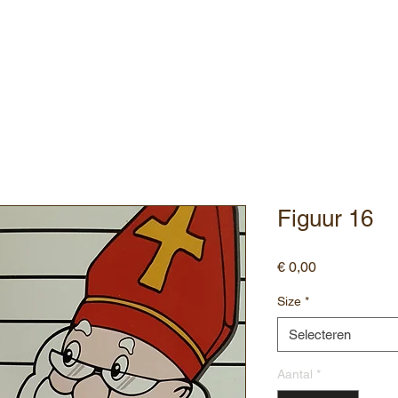
ebshop
Assortiment
Contact
Figuur 16
Prijs
€ 0,00
Size
*
Selecteren
Aantal
*