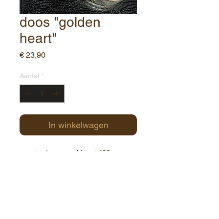
doos "golden
heart"
Prijs
€ 23,90
Aantal
*
In winkelwagen
vensterdoos gevuld met 400 gr
pralines
Contact:
Havenstraat 1