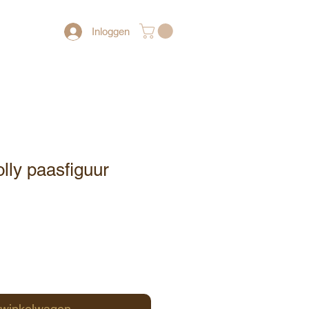
Inloggen
lly paasfiguur
 winkelwagen