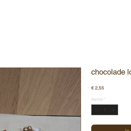
ebshop
Assortiment
Contact
chocolade lo
Prijs
€ 2,55
Aantal
*
In