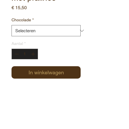
Prijs
€ 15,50
Chocolade
*
Aantal
*
In winkelwagen
Gewicht: 280gr
Contact:
Havenstraat 1
8000 Brugge
België