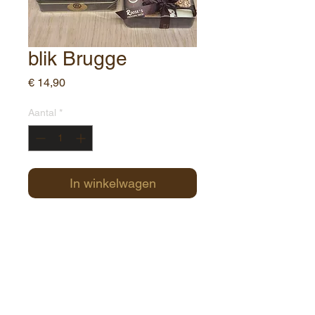
blik Brugge
Prijs
€ 14,90
Aantal
*
In winkelwagen
blikken doos met zicht Brugge
230 gr
Contact:
Havenstraat 1