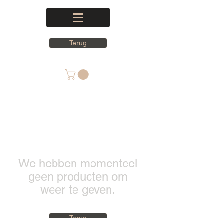
Terug
We hebben momenteel
geen producten om
weer te geven.
Terug